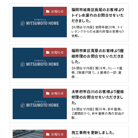
福岡市城南区長尾のお客様より
お知らせ
トイレ水漏れのお問合せをいた
だきました。
【お問合せ内容】 使用年数20年、トイ
レタンクからの水漏れ修理お見積もり
依頼。...
福岡市東区青葉のお客様より屋
お知らせ
根修理のお問合せをいただきま
した。
【お問合せ内容】 築18年、スレート屋
根、2階建戸建て。 上屋根の一部、屋
根...
太宰府市白川のお客様より屋根
お知らせ
修理のお問合せをいただきまし
た。
【お問合せ内容】 築20年、折半屋根。
２週間前から、折半屋根の角の部品が
取...
施工事例を更新しました。
お知らせ