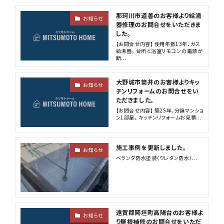
那珂川市道善のお客様より給湯
お知らせ
器修理のお問合せをいただきま
した。
【お問合せ内容】 使用年数13年、ガス
給湯器。 台所と浴室リモコンの電源が
断...
大野城市筒井のお客様よりキッ
お知らせ
チンリフォームのお問合せをい
ただきました。
【お問合せ内容】 築25年、分譲マンショ
ン1部屋。 キッチンリフォームお見積...
施工事例を更新しました。
お知らせ
ベランダ防水塗装（ウレタン防水）...
遠賀郡岡垣町高陽台のお客様よ
お知らせ
り屋根補修のお問合せをいただ