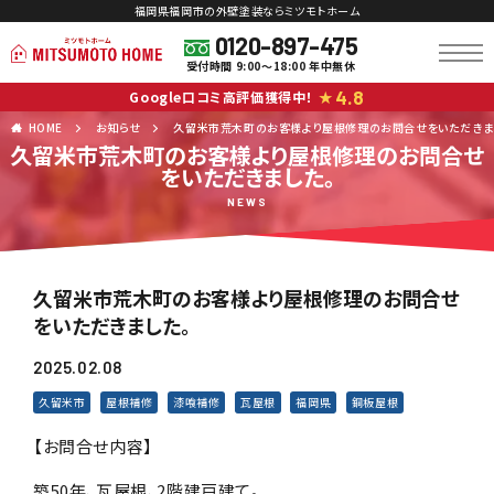
福岡県福岡市の外壁塗装ならミツモトホーム
0120-897-475
受付時間 9:00～18:00 年中無休
4.8
Google口コミ高評価獲得中！
★
HOME
お知らせ
久留米市荒木町のお客様より屋根修理のお問合せをいただきま
久留米市荒木町のお客様より屋根修理のお問合せ
をいただきました。
NEWS
久留米市荒木町のお客様より屋根修理のお問合せ
をいただきました。
2025.02.08
久留米市
屋根補修
漆喰補修
瓦屋根
福岡県
銅板屋根
【お問合せ内容】
築50年、瓦屋根、2階建戸建て。