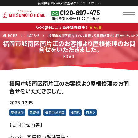
福岡県福岡市の外壁塗装ならミツモトホーム
0120-897-475
受付時間 9:00～18:00 年中無休
4.8
Google口コミ高評価獲得中！
★
HOME
お知らせ
福岡市城南区南片江のお客様より屋根修理のお問合せをいただ
福岡市城南区南片江のお客様より屋根修理のお問
合せをいただきました。
NEWS
福岡市城南区南片江のお客様より屋根修理のお問
合せをいただきました。
2025.02.15
屋根補修
瓦屋根
福岡市城南区
福岡県
雨漏り
【お問合せ内容】
築35年、瓦屋根、2階建戸建て。