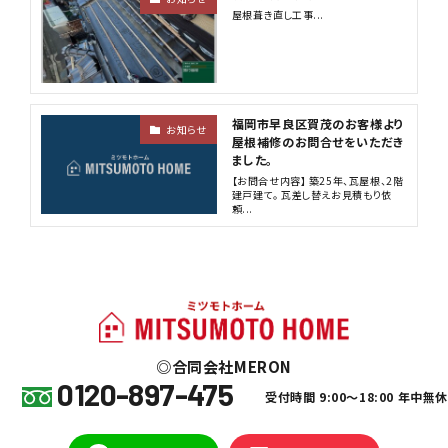
屋根葺き直し工事...
福岡市早良区賀茂のお客様より
お知らせ
屋根補修のお問合せをいただき
ました。
【お問合せ内容】 築25年、瓦屋根、2階
建戸建て。 瓦差し替えお見積もり依
頼...
合同会社MERON
0120-897-475
受付時間 9:00～18:00 年中無