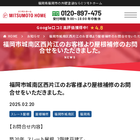
福岡県福岡市の外壁塗装ならミツモトホーム
0120-897-475
受付時間 9:00～18:00 年中無休
4.8
Google口コミ高評価獲得中！
★
HOME
お知らせ
福岡市城南区西片江のお客様より屋根補修のお問合せをいただ
福岡市城南区西片江のお客様より屋根補修のお問
合せをいただきました。
NEWS
福岡市城南区西片江のお客様より屋根補修のお問
合せをいただきました。
2025.02.20
スレート屋根
屋根補修
福岡市城南区
福岡県
【お問合せ内容】
築20年、スレート屋根、2階建戸建て。