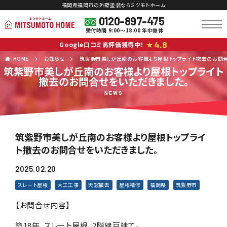
福岡県福岡市の外壁塗装ならミツモトホーム
0120-897-475
受付時間 9:00～18:00 年中無休
4.8
Google口コミ高評価獲得中！
★
HOME
お知らせ
筑紫野市美しが丘南のお客様より屋根トップライト撤去のお問合
筑紫野市美しが丘南のお客様より屋根トップライト
撤去のお問合せをいただきました。
NEWS
筑紫野市美しが丘南のお客様より屋根トップライ
ト撤去のお問合せをいただきました。
2025.02.20
スレート屋根
大工工事
天窓撤去
屋根補修
福岡県
筑紫野市
【お問合せ内容】
築18年、スレート屋根、2階建戸建て。