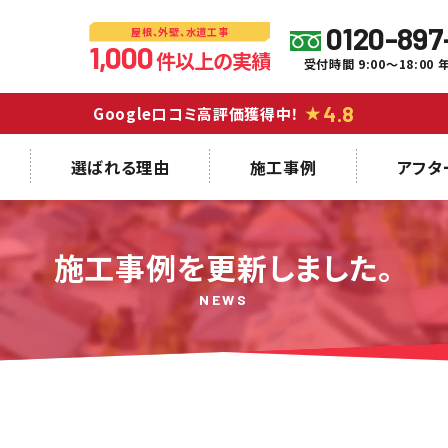
0120-897
屋根、外壁、水道工事
1,000
件以上の実績
受付時間 9:00～18:00
4.8
Google口コミ高評価獲得中！
★
選ばれる理由
施工事例
アフタ
施工事例を更新しました。
NEWS