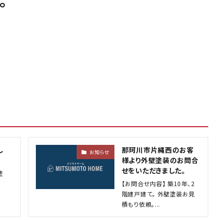
。
し
那珂川市片縄西のお客
お知らせ
様より外壁塗装のお問合
せをいただきました。
塗
【お問合せ内容】 築10年、2
階建戸建て。 外壁塗装お見
積もり依頼。...