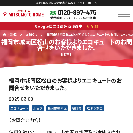
福岡県福岡市の外壁塗装ならミツモトホーム
0120-897-475
受付時間 9:00～18:00 年中無休
4.8
Google口コミ高評価獲得中！
★
HOME
お知らせ
福岡市城南区松山のお客様よりエコキュートのお問合せをいた
福岡市城南区松山のお客様よりエコキュートのお問
合せをいただきました。
NEWS
福岡市城南区松山のお客様よりエコキュートのお
問合せをいただきました。
2025.03.08
エコキュート
水回り
福岡市城南区
福岡県
給湯器施工
【お問合せ内容】
使用年数15年、エコキュート水漏れ修理及び本体交換お