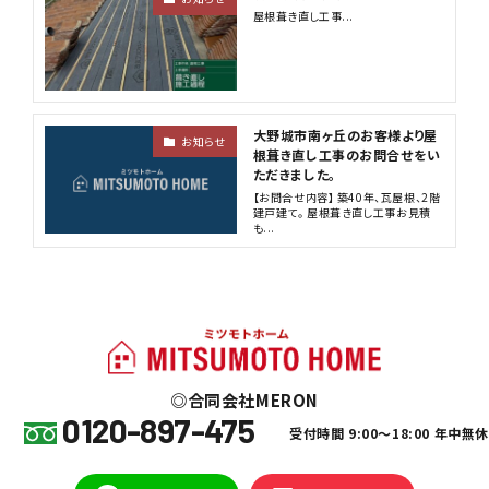
屋根葺き直し工事...
大野城市南ヶ丘のお客様より屋
お知らせ
根葺き直し工事のお問合せをい
ただきました。
【お問合せ内容】 築40年、瓦屋根、2階
建戸建て。 屋根葺き直し工事お見積
も...
合同会社MERON
0120-897-475
受付時間 9:00～18:00 年中無