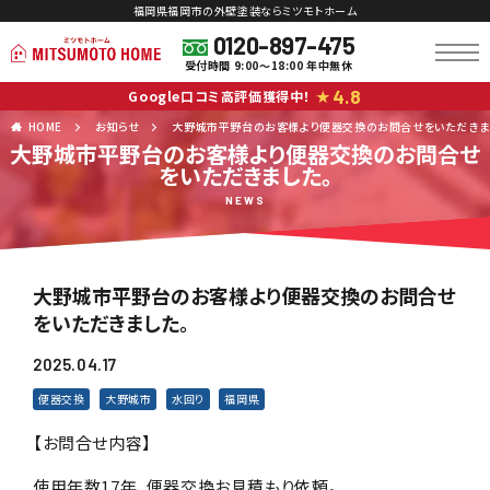
福岡県福岡市の外壁塗装ならミツモトホーム
0120-897-475
受付時間 9:00～18:00 年中無休
4.8
Google口コミ高評価獲得中！
★
HOME
お知らせ
大野城市平野台のお客様より便器交換のお問合せをいただきま
大野城市平野台のお客様より便器交換のお問合せ
をいただきました。
NEWS
大野城市平野台のお客様より便器交換のお問合せ
をいただきました。
2025.04.17
便器交換
大野城市
水回り
福岡県
【お問合せ内容】
使用年数17年、便器交換お見積もり依頼。