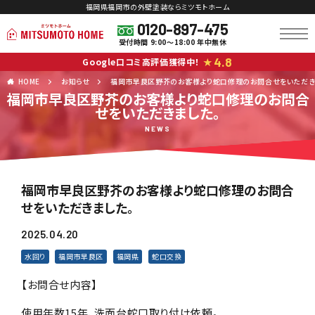
福岡県福岡市の外壁塗装ならミツモトホーム
0120-897-475
受付時間 9:00～18:00 年中無休
4.8
Google口コミ高評価獲得中！
★
HOME
お知らせ
福岡市早良区野芥のお客様より蛇口修理のお問合せをいただき
福岡市早良区野芥のお客様より蛇口修理のお問合
せをいただきました。
NEWS
福岡市早良区野芥のお客様より蛇口修理のお問合
せをいただきました。
2025.04.20
水回り
福岡市早良区
福岡県
蛇口交換
【お問合せ内容】
使用年数15年、洗面台蛇口取り付け依頼。